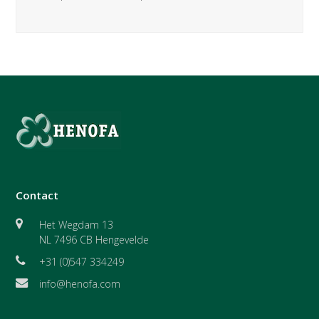
Contact
Het Wegdam 13
NL 7496 CB Hengevelde
+31 (0)547 334249
info@henofa.com